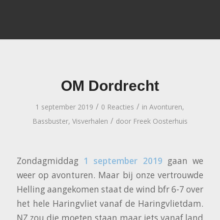
OM Dordrecht
/
/
1 september 2019
0 Reacties
in
Avonturen
,
/
Bassbuster
,
Visverhalen
door
Freek Oosterhuis
Zondagmiddag
1 september 2019
gaan we
weer op avonturen. Maar bij onze vertrouwde
Helling aangekomen staat de wind bfr 6-7 over
het hele Haringvliet vanaf de Haringvlietdam.
NZ zou die moeten staan maar iets vanaf land